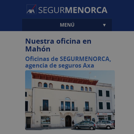
MENÚ
▼
Nuestra oficina en
Mahón
Oficinas de
SEGUR
MENORCA,
agencia de seguros Axa
▼
▼