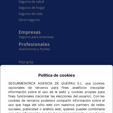
Seguros de salud
Seguros de hogar
Seguros de vida
Otros seguros
Empresas
Seguros para empresas
Profesionales
Autónomos y Pymes
Horario
De lunes a viernes
de 9:00 hr a 17:00 hr.
Política de cookies
Síguenos en
SEGURMENORCA AGENCIA DE QUEIPAU S.L. usa cookies
opcionales de terceros para fines analíticos (recopilar
información sobre el uso de la web) y cookies propias para
fines funcionales (recordar las elecciones del usuario). Con las
cookies de terceros podemos compartir información sobre el
uso que haga del sitio web con nuestros partners de redes
AXA SEGURMENORCA
sociales, publicidad o análisis web, quienes pueden combinarla
Agencia General