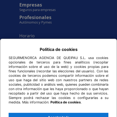
Empresas
Seguros para empresas
Profesionales
Autónomos y Pymes
Horario
De lunes a viernes
de 9:00 hr a 17:00 hr.
Política de cookies
Síguenos en
SEGURMENORCA AGENCIA DE QUEIPAU S.L. usa cookies
opcionales de terceros para fines analíticos (recopilar
información sobre el uso de la web) y cookies propias para
fines funcionales (recordar las elecciones del usuario). Con las
cookies de terceros podemos compartir información sobre el
uso que haga del sitio web con nuestros partners de redes
AXA SEGURMENORCA
sociales, publicidad o análisis web, quienes pueden combinarla
Agencia General
con otra información que les haya proporcionado o que hayan
Plaza Explanada, 2
recopilado a partir del uso que haya hecho de sus servicios.
07702 - Mahón
Siempre podrá rechazar las cookies o configurarlas a su
Illes Balears - España
medida. Más información:
Política de cookies
.
Teléfono: 971 36 06 18
Whatsapp: +34 655 52 50 95
info@segurmenorca.com